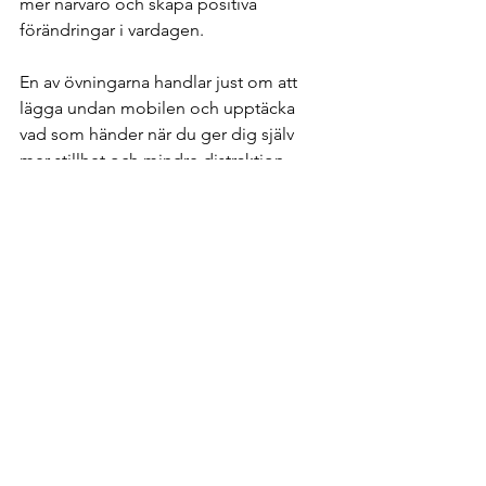
mer närvaro och skapa positiva 
förändringar i vardagen.
En av övningarna handlar just om att 
lägga undan mobilen och upptäcka 
vad som händer när du ger dig själv 
mer stillhet och mindre distraktion.
Ladda ner
 guiden gratis och prova 
övningarna själv.
Till gratis guiden