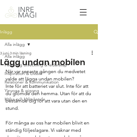
Inlägg
Alla inlägg
3 juni
3 min läsning
Alla inlägg
Lägg undan mobilen
Personlig utveckling & ledarskap
När var senaste gången du medvetet 
Inspiration & Livsstil
valde att lägga undan mobilen?
Relationer & kommunikation
Inte för att batteriet var slut. Inte för att 
Yinyoga & qigong
du glömde den hemma. Utan för att du 
Hälsa och Välmående
bestämde dig för att vara utan den en 
stund.
För många av oss har mobilen blivit en 
ständig följeslagare. Vi vaknar med 