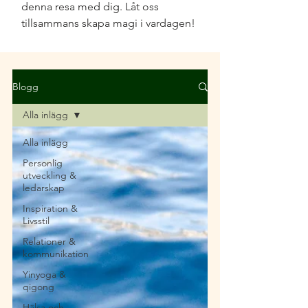
denna resa med dig. Låt oss
tillsammans skapa magi i vardagen!
Blogg
Alla inlägg
Alla inlägg
Personlig
utveckling &
ledarskap
Inspiration &
Livsstil
Relationer &
kommunikation
Yinyoga &
qigong
Hälsa och