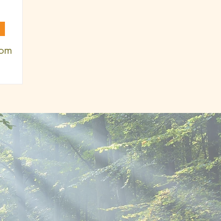
 om
", "Hur
n plats i
sa.