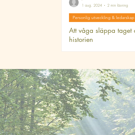
1 aug. 2024
2 min läsning
Personlig utveckling & ledarskap
Att våga släppa taget
historien
Att ställa frågor som "Vem är jag?
fungerar världen?" och "Vad är mi
den?" markerar början på din re