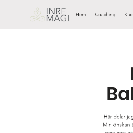
Hem
Coaching
Kurs
Ba
Här delar ja
Min önskan är
resa mot ett