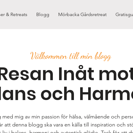
er & Retreats
Blogg
Mörbacka Gårdsretreat
Gratisgu
Välkommen till min blogg
Resan Inåt mo
lans och Harm
g med mig av min passion för hälsa, välmående och perso
 att denna blogg ska vara en källa till inspiration och st
 liv i balans, harmoni och autentisk glädje. Tack för att d