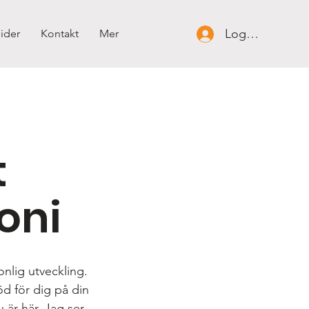
Logga in
ider
Kontakt
Mer
t
oni
nlig utveckling.
öd för dig på din
u är här. Jag ser