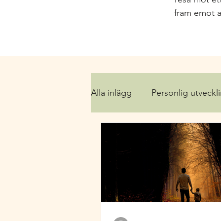
fram emot a
Alla inlägg
Personlig utveckl
Yinyoga & qigong
Häls
-