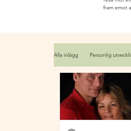
fram emot a
Alla inlägg
Personlig utveckl
Yinyoga & qigong
Häls
-