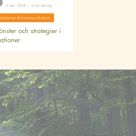
5 sep. 2024
3 min läsning
elationer & kommunikation
nster och strategier i
lationer
ationer är en av de mest centrala
ekterna av våra liv. De kan ge oss stor
dje och mening, men också utmaningar
 smärta. Dessa ut