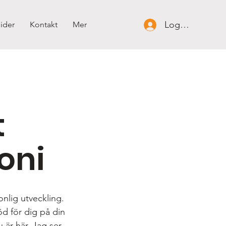
Logga in
ider
Kontakt
Mer
t
oni
nlig utveckling.
öd för dig på din
u är här. Jag ser