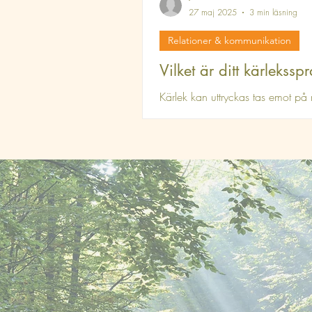
27 maj 2025
3 min läsning
Relationer & kommunikation
Vilket är ditt kärlekssp
Kärlek kan uttryckas tas emot p
olika sätt. Har du hört talas om 
kärleksspråken? Enligt den ameri
författaren Gary Chapman finns 
olika sätt vi visar och tar emot kä