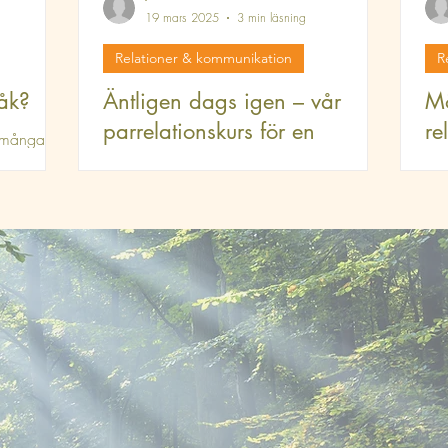
19 mars 2025
3 min läsning
Relationer & kommunikation
R
råk?
Äntligen dags igen – vår
Mö
parrelationskurs för en
re
å många
starkare relation!
de fem
Rel
kanske
asp
vi är så glada att vi äntligen får hålla vår
det fem
glä
parrelationskurs **Håll om mig** igen!
rlek på:
och
Under tre dygn varvas samtal och
workshops med stillhet!