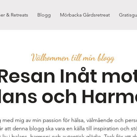
er & Retreats
Blogg
Mörbacka Gårdsretreat
Gratisgu
Välkommen till min blogg
Resan Inåt mo
lans och Harm
g med mig av min passion för hälsa, välmående och perso
 att denna blogg ska vara en källa till inspiration och st
 liv i balans, harmoni och autentisk glädje. Tack för att d