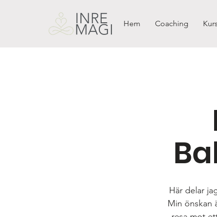
Hem
Coaching
Kurs
Ba
Här delar ja
Min önskan är
resa mot ett