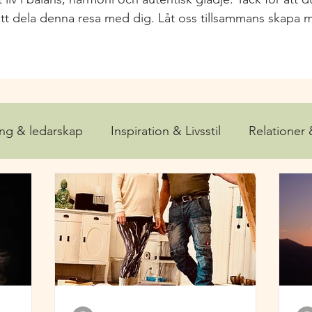
tt dela denna resa med dig. Låt oss tillsammans skapa m
ing & ledarskap
Inspiration & Livsstil
Relationer
a och Välmående
-