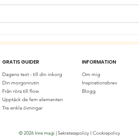
Lägg undan mobilen
Let 
kont
live
GRATIS GUIDER
INFORMATION
Dagens text - till din inkorg
Om mig
Din morgonrutin
Inspirationsbrev
Från röra till flow
Blogg
Upptäck de fem elementen
Tre enkla övningar
© 2026 Inre magi |
Sekretesspolicy
I
Cookiepolicy