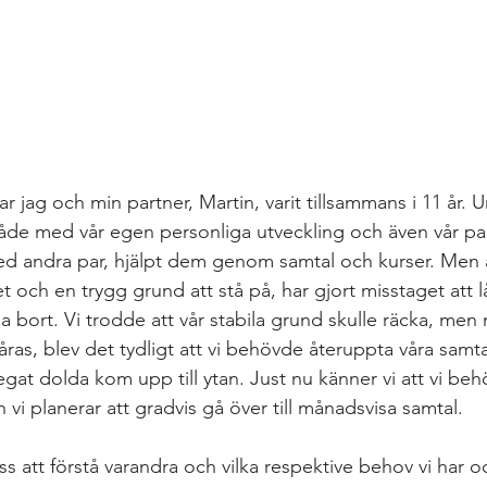
ar jag och min partner, Martin, varit tillsammans i 11 år. 
 både med vår egen personliga utveckling och även vår par
d andra par, hjälpt dem genom samtal och kurser. Men 
t och en trygg grund att stå på, har gjort misstaget att l
la bort. Vi trodde att vår stabila grund skulle räcka, men 
våras, blev det tydligt att vi behövde återuppta våra samta
at dolda kom upp till ytan. Just nu känner vi att vi beh
vi planerar att gradvis gå över till månadsvisa samtal.
ss att förstå varandra och vilka respektive behov vi har o