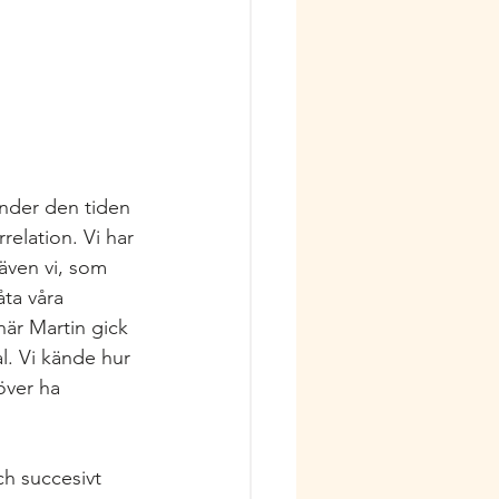
Under den tiden 
relation. Vi har 
även vi, som 
åta våra 
när Martin gick 
l. Vi kände hur 
över ha 
ch succesivt 