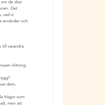
t om de sker 
ionen. Det 
, vad vi 
va använder och 
till varandra.
nsam riktning.
trygg?
dose dem.
kla frågor som 
alt, men att 