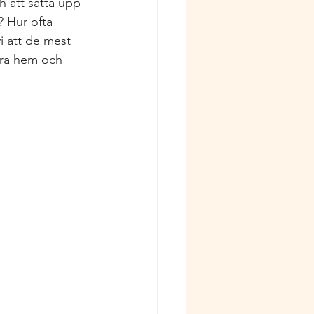
h att sätta upp 
? Hur ofta 
i att de mest 
åra hem och 