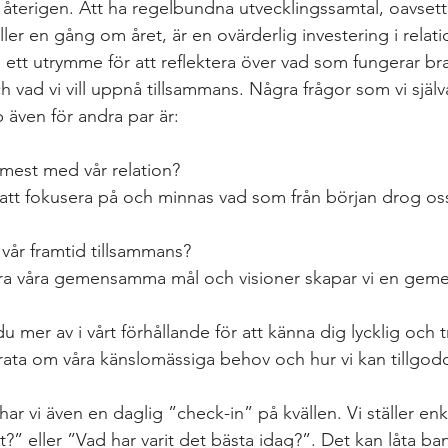
on återigen. Att ha regelbundna utvecklingssamtal, oavset
ler en gång om året, är en ovärderlig investering i relat
ett utrymme för att reflektera över vad som fungerar bra
 vad vi vill uppnå tillsammans. Några frågor som vi själ
p även för andra par är:
u mest med vår relation? 
 att fokusera på och minnas vad som från början drog oss 
å vår framtid tillsammans? 
ra våra gemensamma mål och visioner skapar vi en geme
du mer av i vårt förhållande för att känna dig lycklig och 
t prata om våra känslomässiga behov och hur vi kan tillgo
ar vi även en daglig ”check-in” på kvällen. Vi ställer en
t?” eller ”Vad har varit det bästa idag?”. Det kan låta ban