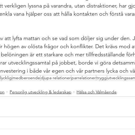
t verkligen lyssna på varandra, utan distraktioner, har gjo
 enkla vana hjälper oss att hålla kontakten och förstå vara
 av att lyfta mattan och se vad som döljer sig under den. J
r högen av olösta frågor och konflikter. Det krävs mod at
elöningen är ett starkare och mer tillfredsställande förh
terar utvecklingssamtal på jobbet, borde vi göra detsamma
n investering i både vår egen och vår partners lycka och 
lycklig
medberoende
djupa relationer
parrelationer
trygg
utvecklingssam
ion
Personlig utveckling & ledarskap
Hälsa och Välmående