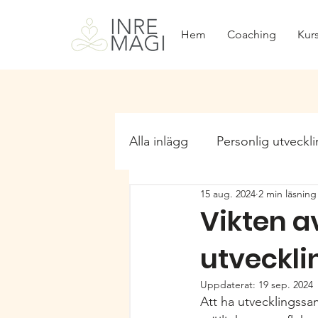
Hem
Coaching
Kurs
Alla inlägg
Personlig utveckl
15 aug. 2024
2 min läsning
Yinyoga & qigong
Häls
Vikten av
utveckli
Uppdaterat:
19 sep. 2024
Att ha utvecklingssam