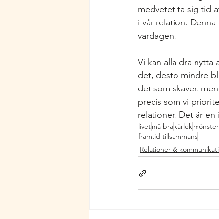
medvetet ta sig tid at
i vår relation. Denna
vardagen.
Vi kan alla dra nytta
det, desto mindre bli
det som skaver, men b
precis som vi priori
relationer. Det är e
livet
må bra
kärlek
mönster
framtid tillsammans
Relationer & kommunikat