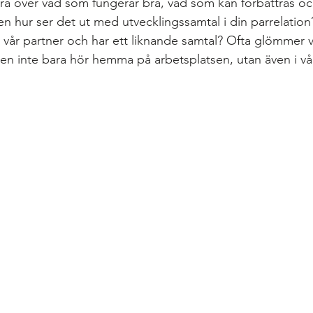
era över vad som fungerar bra, vad som kan förbättras oc
n hur ser det ut med utvecklingssamtal i din parrelation
d vår partner och har ett liknande samtal? Ofta glömmer v
len inte bara hör hemma på arbetsplatsen, utan även i v