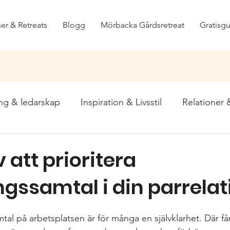
er & Retreats
Blogg
Mörbacka Gårdsretreat
Gratisgu
ing & ledarskap
Inspiration & Livsstil
Relationer
a och Välmående
 att prioritera
ngssamtal i din parrelat
tal på arbetsplatsen är för många en självklarhet. Där får