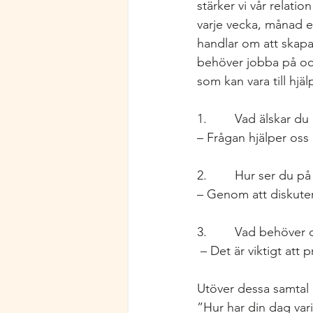
stärker vi vår relati
varje vecka, månad el
handlar om att skapa 
behöver jobba på och
som kan vara till hjäl
1.        Vad älskar d
– Frågan hjälper oss
2.        Hur ser du p
– Genom att diskute
3.        Vad behöver 
 – Det är viktigt at
Utöver dessa samtal h
”Hur har din dag vari