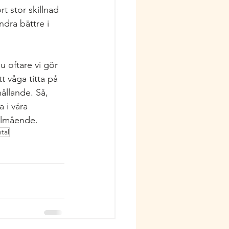
rt stor skillnad 
ndra bättre i 
u oftare vi gör 
t våga titta på 
ållande. Så, 
 i våra 
välmående.
tal