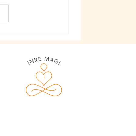
Them teorin - släpp
rollen och lita på
t